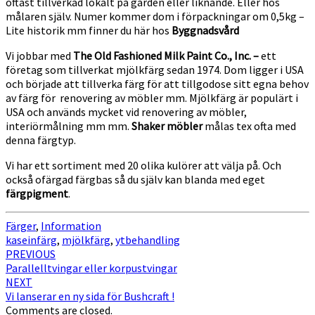
oftast tillverkad lokalt på gården eller liknande. Eller hos
målaren själv. Numer kommer dom i förpackningar om 0,5kg –
Lite historik mm finner du här hos
Byggnadsvård
Vi jobbar med
The Old Fashioned Milk Paint Co., Inc. –
ett
företag som tillverkat mjölkfärg sedan 1974. Dom ligger i USA
och började att tillverka färg för att tillgodose sitt egna behov
av färg för renovering av möbler mm. Mjölkfärg är populärt i
USA och används mycket vid renovering av möbler,
interiörmålning mm mm.
Shaker möbler
målas tex ofta med
denna färgtyp.
Vi har ett sortiment med 20 olika kulörer att välja på. Och
också ofärgad färgbas så du själv kan blanda med eget
färgpigment
.
Färger
,
Information
kaseinfärg
,
mjölkfärg
,
ytbehandling
Post
PREVIOUS
Parallelltvingar eller korpustvingar
navigation
NEXT
Vi lanserar en ny sida för Bushcraft !
Comments are closed.