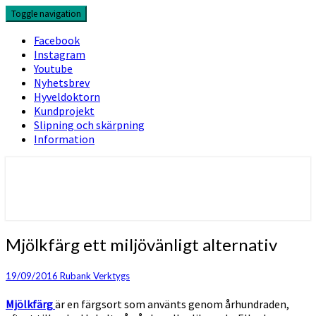
Skip
Toggle navigation
to
content
Facebook
Instagram
Youtube
Nyhetsbrev
Hyveldoktorn
Kundprojekt
Slipning och skärpning
Information
Mjölkfärg
Mjölkfärg ett miljövänligt alternativ
ett
miljövänligt
19/09/2016
Rubank Verktygs
alternativ
Mjölkfärg
är en färgsort som använts genom århundraden,