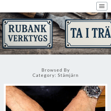
Skip
Togg
to
navig
content
Browsed By
Category:
Stämjärn