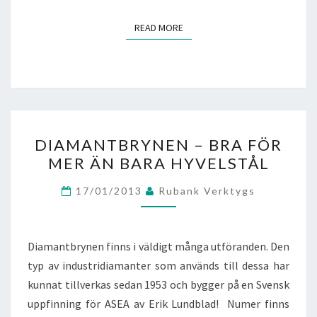
READ MORE
READ MORE
DIAMANTBRYNEN
DIAMANTBRYNEN – BRA FÖR
–
MER ÄN BARA HYVELSTÅL
BRA
FÖR
17/01/2013
Rubank Verktygs
MER
ÄN
BARA
Diamantbrynen finns i väldigt många utföranden. Den
HYVELSTÅL
typ av industridiamanter som används till dessa har
kunnat tillverkas sedan 1953 och bygger på en Svensk
uppfinning för ASEA av Erik Lundblad! Numer finns