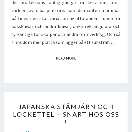
det produktions- anläggningar för detta runt om i
världen, även basplattorna som diamanterna limmas
på finns i en stor variation av utföranden, runda för
köksknivar och andra knivar, olika rektangulära och
fyrkantiga för skölpar och andra formverktyg. Och så
finns dom mer platta som ligger på ett substrat…
READ MORE
READ MORE
JAPANSKA
JAPANSKA STÄMJÄRN OCH
STÄMJÄRN
LOCKETTEL – SNART HOS OSS
OCH
!
LOCKETTEL