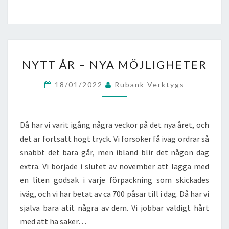
NYTT
NYTT ÅR – NYA MÖJLIGHETER
ÅR
–
18/01/2022
Rubank Verktygs
NYA
MÖJLIGHETER
Då har vi varit igång några veckor på det nya året, och
det är fortsatt högt tryck. Vi försöker få iväg ordrar så
snabbt det bara går, men ibland blir det någon dag
extra. Vi började i slutet av november att lägga med
en liten godsak i varje förpackning som skickades
iväg, och vi har betat av ca 700 påsar till i dag. Då har vi
själva bara ätit några av dem. Vi jobbar väldigt hårt
med att ha saker…