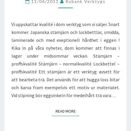
–
11/06/2011
Rubank Verktygs
SNART
HOS
OSS
Vi uppskattar kvalité i dom verktyg som vi säljer. Snart
!
kommer Japanska stämjärn och lockbettlar, smidda,
laminerade och med exeptionell hårdhet i eggen !
Kika in på våra nyheter, dom kommer att finnas i
lager under midsommar veckan. Stämjärn –
proffskvalité Stämjärn – normalkvalité Lockbettel –
proffskvalité Ett stämjärn är ett verktyg avsett för
att bearbeta trä. Det används för att hugga loss bitar
och karva fram exempelvis ett motiv ur materialet.
Vid slipning bör eggvinkeln för medelhårt trä vara…
READ MORE
READ MORE