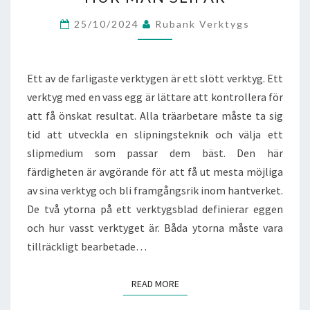
MAN
SLIPAR
25/10/2024
Rubank Verktygs
Ett av de farligaste verktygen är ett slött verktyg. Ett
verktyg med en vass egg är lättare att kontrollera för
att få önskat resultat. Alla träarbetare måste ta sig
tid att utveckla en slipningsteknik och välja ett
slipmedium som passar dem bäst. Den här
färdigheten är avgörande för att få ut mesta möjliga
av sina verktyg och bli framgångsrik inom hantverket.
De två ytorna på ett verktygsblad definierar eggen
och hur vasst verktyget är. Båda ytorna måste vara
tillräckligt bearbetade…
READ MORE
READ MORE