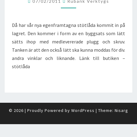
07/02/2011
Rubank Verktygs
I
SORTIMENTET
!
Då har vår nya egenframtagna stötlåda kommit in på
lagret. Den kommer i form av en byggsats som lätt
sätts ihop med medlevererade plugg och skruv.
Tanken är att den också lätt ska kunna moddas för div.
andra vinklar och liknande. Länk till butiken –
stötlåda
© 2026
|
Proudly Powered by
WordPress
|
Theme:
Nisarg