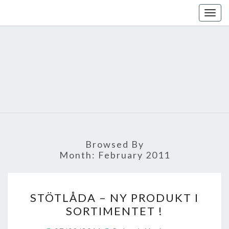
Skip
Togg
to
navig
content
Browsed By
Month:
February 2011
STÖTLÅDA
STÖTLÅDA – NY PRODUKT I
–
SORTIMENTET !
NY
PRODUKT