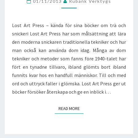
01/11/2013
Rubank Verktygs
BÖCKER
OM
TRÄ
Lost Art Press – kända för sina böcker om trä och
OCH
snickeri Lost Art Press har som målsättning att lära
SNICKERI
den moderna snickaren traditionella tekniker och hur
man också kan använda dom idag. Många av dom
tekniker och metoder som fanns före 1940-talet har
fört en tynadne tillvaro, ibland glömts bort ibland
funnits kvar hos en handfull människor. Till och med
ord och uttryck faller i glömska. Lost Art Press ger ut
böcker försöker återskapa och ge en inblick i…
READ MORE
READ MORE