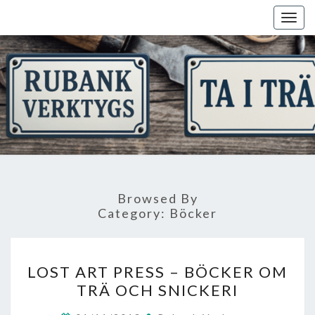
Skip
Togg
to
navig
content
Browsed By
Category:
Böcker
LOST
LOST ART PRESS – BÖCKER OM
ART
TRÄ OCH SNICKERI
PRESS
–