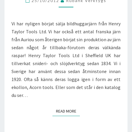
25/10/2012
Rubank Verktygs
Vi har nyligen börjat sälja bildhuggarjärn från Henry
Taylor Tools Ltd. Vi har också ett antal franska järn
från Auriou som återigen börjat sin produktion av järn
sedan något år tillbaka-förutom deras välkända
raspar! Henry Taylor Tools Ltd i Sheffield UK har
tillverkat snideri- och slöjdverktyg sedan 1834. Vi i
Sverige har använt dessa sedan åtminstone innan
1920. Ofta så känns deras logga igen i form av ett
ekollon, Acorn tools. Eller som det står i den katalog
du ser…
READ MORE
READ MORE