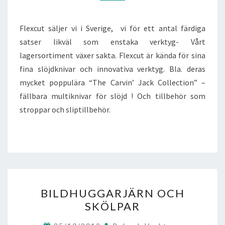
Flexcut säljer vi i Sverige, vi för ett antal färdiga
satser likväl som enstaka verktyg- Vårt
lagersortiment växer sakta. Flexcut är kända för sina
fina slöjdknivar och innovativa verktyg. Bla. deras
mycket poppulära “The Carvin’ Jack Collection” –
fällbara multiknivar för slöjd ! Och tillbehör som
stroppar och sliptillbehör.
BILDHUGGARJÄRN
BILDHUGGARJÄRN OCH
OCH
SKÖLPAR
SKÖLPAR