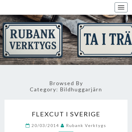
Skip
Togg
to
navig
content
Browsed By
Category:
Bildhuggarjärn
FLEXCUT
FLEXCUT I SVERIGE
I
SVERIGE
20/03/2014
Rubank Verktygs