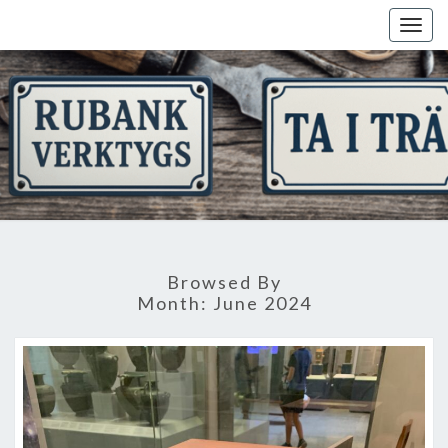
Skip
Togg
to
navig
content
Browsed By
Month:
June 2024