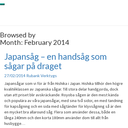
Skip
Toggle
to
navigation
content
Browsed by
Month:
February 2014
Japansåg – en handsåg som
Japansåg
–
sågar på draget
en
handsåg
27/02/2014
Rubank Verktygs
som
sågar
Japansågar som vi för är från Hishika i Japan. Hishika tillhör den högre
på
kvalitéklassen av Japanska sågar. Till stora delar handgjorda, dock
draget
utan att priset blir avskräckande. Royoba sågen är den mest kända
och populära av våra japansågar, med sina två sidor, en med tandning
för kapsågning och en sida med sågtänder för klyvsågning så är den
en mycket bra allaround såg. Flera som använder dessa, både en
långa 240mm och den korta 180mm använder dom till allt från
husbygge…