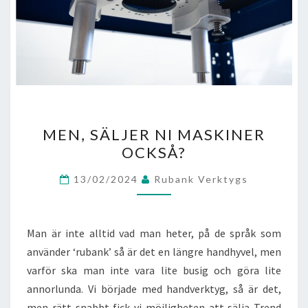
MEN,
MEN, SÄLJER NI MASKINER
SÄLJER
OCKSÅ?
NI
MASKINER
13/02/2024
Rubank Verktygs
OCKSÅ?
Man är inte alltid vad man heter, på de språk som
använder ‘rubank’ så är det en längre handhyvel, men
varför ska man inte vara lite busig och göra lite
annorlunda. Vi började med handverktyg, så är det,
men rätt snabbt fick vi möjligheten att sälja Trend