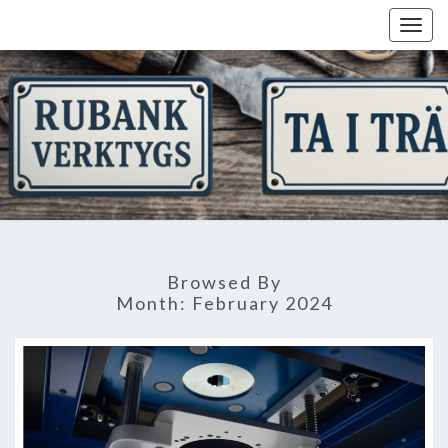
Skip
Togg
to
navig
content
Browsed By
Month:
February 2024