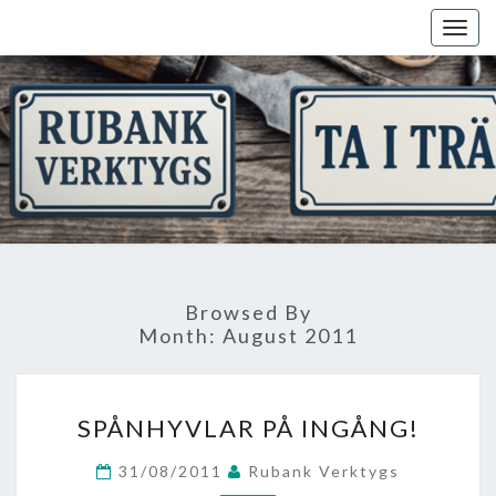
Skip
Togg
to
navig
content
Browsed By
Month:
August 2011
SPÅNHYVLAR
SPÅNHYVLAR PÅ INGÅNG!
PÅ
INGÅNG!
31/08/2011
Rubank Verktygs