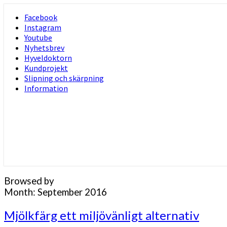
Skip
Facebook
to
Instagram
content
Youtube
Nyhetsbrev
Hyveldoktorn
Kundprojekt
Slipning och skärpning
Information
Browsed by
Month:
September 2016
Mjölkfärg
Mjölkfärg ett miljövänligt alternativ
ett