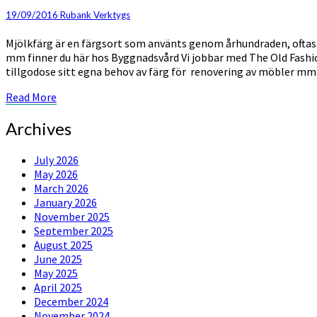
miljövänligt
19/09/2016
Rubank Verktygs
alternativ
Mjölkfärg är en färgsort som använts genom århundraden, oftast 
mm finner du här hos Byggnadsvård Vi jobbar med The Old Fashione
tillgodose sitt egna behov av färg för renovering av möbler mm
Read
Read More
More
Archives
July 2026
May 2026
March 2026
January 2026
November 2025
September 2025
August 2025
June 2025
May 2025
April 2025
December 2024
November 2024