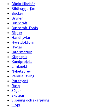
Bänktillbehör
Bildhuggarjärn
Böcker
Brynen
Bushcraft
Bushcraft-Tools
Färger
Handhyvlar
Hyveldoktorn
Hyvlar
Information
Klippspik
Kundprojekt
Limknekt
Nyhetsbrev
Parallelltving
Putshyvel
Rasp
Sågar
Skölpar
Slipning och skärpning
Slöjd