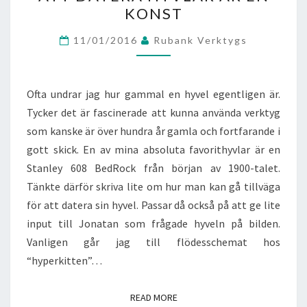
KONST
HYVLAR
ÄR
11/01/2016
Rubank Verktygs
EN
KONST
Ofta undrar jag hur gammal en hyvel egentligen är.
Tycker det är fascinerade att kunna använda verktyg
som kanske är över hundra år gamla och fortfarande i
gott skick. En av mina absoluta favorithyvlar är en
Stanley 608 BedRock från början av 1900-talet.
Tänkte därför skriva lite om hur man kan gå tillväga
för att datera sin hyvel. Passar då också på att ge lite
input till Jonatan som frågade hyveln på bilden.
Vanligen går jag till flödesschemat hos
“hyperkitten”…
READ MORE
READ MORE