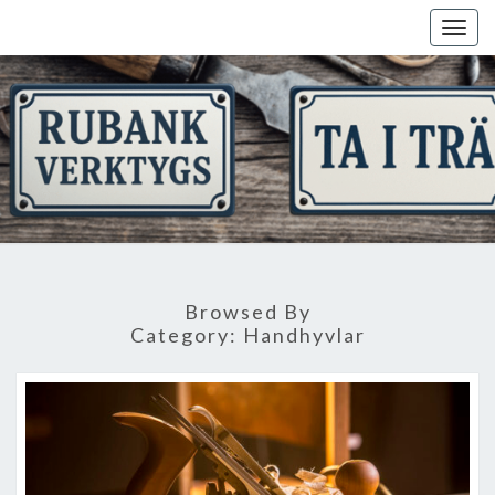
Skip
Togg
to
navig
content
Browsed By
Category:
Handhyvlar