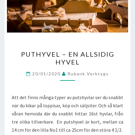
PUTHYVEL
PUTHYVEL – EN ALLSIDIG
–
HYVEL
EN
ALLSIDIG
20/01/2020
Rubank Verktygs
HYVEL
Att det finns många typer av putshyvlar ser du snabbt
när du kikar på loppisar, köp och säljsiter. Och så klart
våran hemsida där du snabbt hittar 16st hyvlar, från
tre olika tillverkare. En putshyvel är kort, mellan ca
14 cm för den lilla No1 till ca 25cm för den störa 4 1/2 .