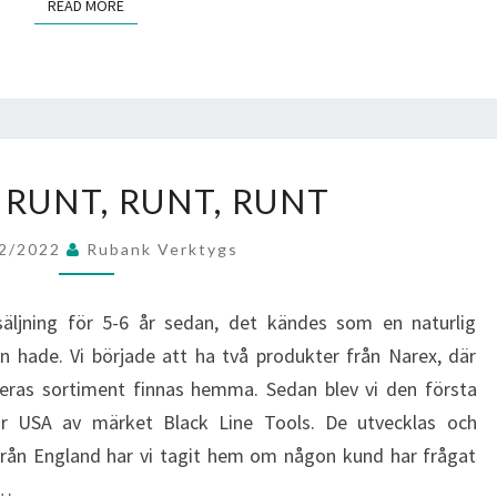
READ MORE
READ MORE
DET
 RUNT, RUNT, RUNT
GÅR
RUNT,
02/2022
Rubank Verktygs
RUNT,
RUNT
rsäljning för 5-6 år sedan, det kändes som en naturlig
n hade. Vi började att ha två produkter från Narex, där
as sortiment finnas hemma. Sedan blev vi den första
för USA av märket Black Line Tools. De utvecklas och
r från England har vi tagit hem om någon kund har frågat
t…