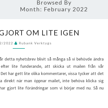
Browsed By
Month:
February 2022
DÅ
 GJORT OM LITE IGEN
HAR
VI
02/2022
Rubank Verktygs
GJORT
OM
år detta nyhetsbrev blivit så många så vi behövde ändra
LITE
efter lite funderande, att skicka ut mailen från vår
IGEN
. Det har gett lite olika kommentarer, vissa tycker att det
sa direkt när man öppnar mailet, inte behöva klicka sig
h har gjort lite förändringar som vi börjar med nu. Så nu