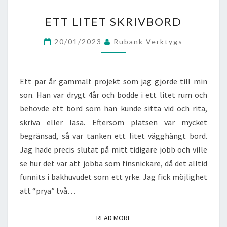
ETT
ETT LITET SKRIVBORD
LITET
SKRIVBORD
20/01/2023
Rubank Verktygs
Ett par år gammalt projekt som jag gjorde till min
son. Han var drygt 4år och bodde i ett litet rum och
behövde ett bord som han kunde sitta vid och rita,
skriva eller läsa. Eftersom platsen var mycket
begränsad, så var tanken ett litet vägghängt bord.
Jag hade precis slutat på mitt tidigare jobb och ville
se hur det var att jobba som finsnickare, då det alltid
funnits i bakhuvudet som ett yrke. Jag fick möjlighet
att “prya” två…
READ MORE
READ MORE