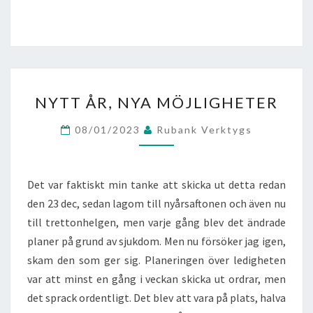
NYTT
NYTT ÅR, NYA MÖJLIGHETER
ÅR,
NYA
08/01/2023
Rubank Verktygs
MÖJLIGHETER
Det var faktiskt min tanke att skicka ut detta redan
den 23 dec, sedan lagom till nyårsaftonen och även nu
till trettonhelgen, men varje gång blev det ändrade
planer på grund av sjukdom. Men nu försöker jag igen,
skam den som ger sig. Planeringen över ledigheten
var att minst en gång i veckan skicka ut ordrar, men
det sprack ordentligt. Det blev att vara på plats, halva