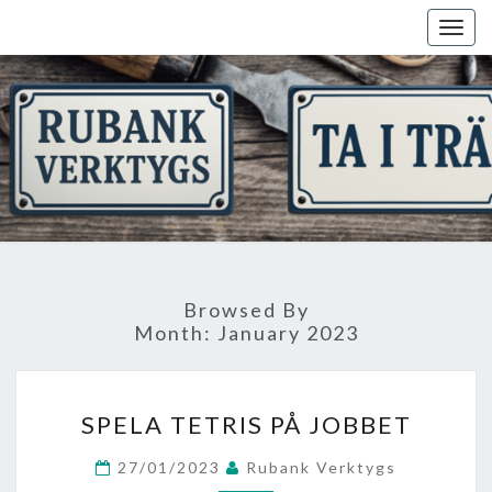
Skip
Togg
to
navig
content
Browsed By
Month:
January 2023
SPELA
SPELA TETRIS PÅ JOBBET
TETRIS
PÅ
27/01/2023
Rubank Verktygs
JOBBET