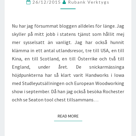
26/12/2015
Rubank Verktygs
Nu har jag försummat bloggen alldeles för länge. Jag
skyller på mitt jobb i statens tjänst som hållit mej
mer sysselsatt än vanligt. Jag har också hunnit
klämma in ett antal utlandsresor, tre till USA, en till
Kina, en till Scotland, en till Österrike och två till
England, under året. De snickarmässinga
höjdpunkterna har så klart varit Handworks i Iowa
med Studleyutsällningen och European Woodworking
show i september. Då han jag också besöka Rochester
ochh se Seaton tool chest tillsammans…
READ MORE
READ MORE