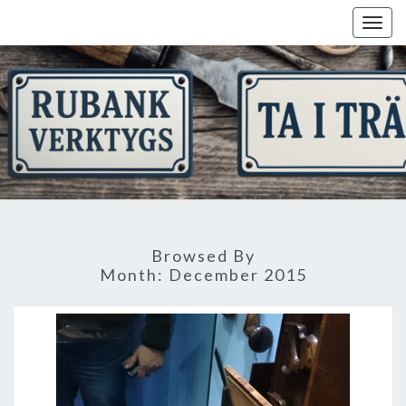
Skip
Togg
to
navig
content
Browsed By
Month:
December 2015