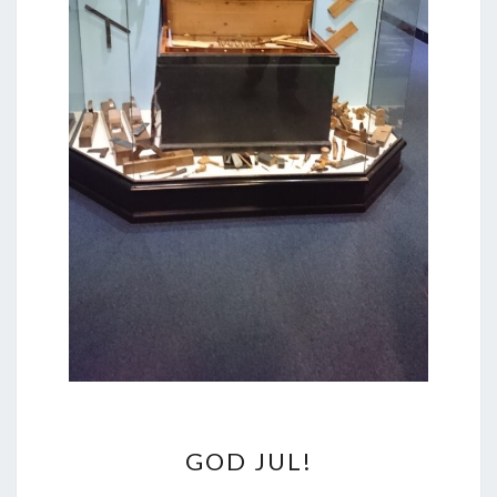
GOD
GOD JUL!
JUL!