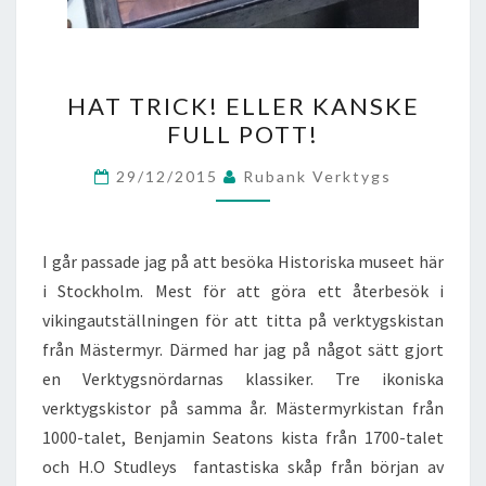
HAT
HAT TRICK! ELLER KANSKE
TRICK!
FULL POTT!
ELLER
KANSKE
29/12/2015
Rubank Verktygs
FULL
POTT!
I går passade jag på att besöka Historiska museet här
i Stockholm. Mest för att göra ett återbesök i
vikingautställningen för att titta på verktygskistan
från Mästermyr. Därmed har jag på något sätt gjort
en Verktygsnördarnas klassiker. Tre ikoniska
verktygskistor på samma år. Mästermyrkistan från
1000-talet, Benjamin Seatons kista från 1700-talet
och H.O Studleys fantastiska skåp från början av