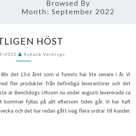
Browsed By
Month:
September 2022
ÄNTLIGEN
TLIGEN HÖST
HÖST
09/2022
Rubank Verktygs
lir det 13:e året som vi funnits här lite senare i år. Vi
ed fler produkter från befintliga leverantörer och det
aste är Benchdogs UKsom nu under augusti levererade ca
t kommer fyllas på allt eftersom tiden går. Vi har haft
 vecka och det har redan gått iväg flera ordrar till kunder.