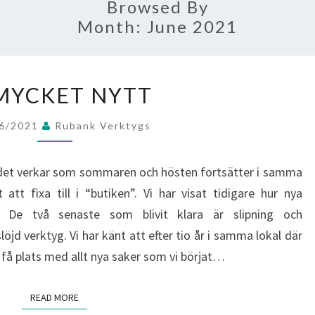
Browsed By
Month:
June 2021
SÅ
MYCKET NYTT
MYCKET
NYTT
06/2021
Rubank Verktygs
h det verkar som sommaren och hösten fortsätter i samma
t att fixa till i “butiken”. Vi har visat tidigare hur nya
 De två senaste som blivit klara är slipning och
jd verktyg. Vi har känt att efter tio år i samma lokal där
tt få plats med allt nya saker som vi börjat…
READ MORE
READ MORE