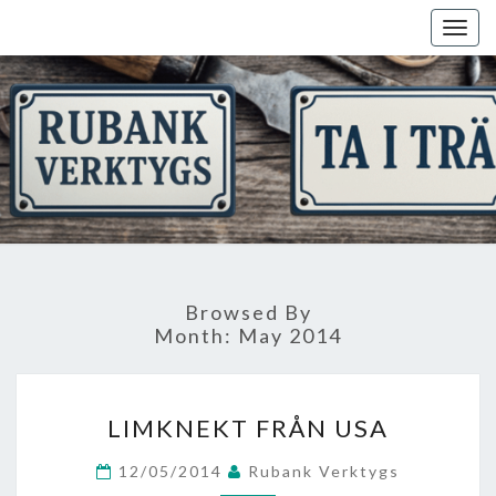
Skip
Togg
to
navig
content
Browsed By
Month:
May 2014
LIMKNEKT
LIMKNEKT FRÅN USA
FRÅN
USA
12/05/2014
Rubank Verktygs