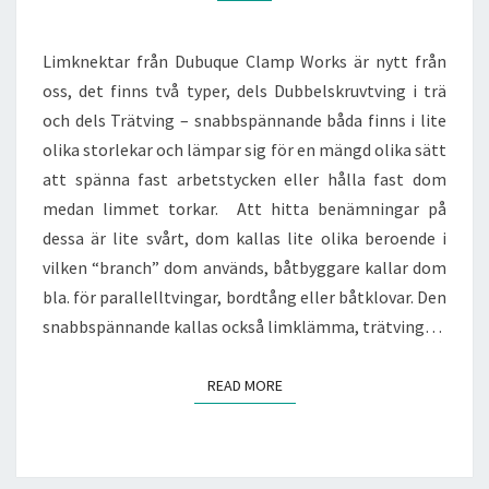
Limknektar från Dubuque Clamp Works är nytt från
oss, det finns två typer, dels Dubbelskruvtving i trä
och dels Trätving – snabbspännande båda finns i lite
olika storlekar och lämpar sig för en mängd olika sätt
att spänna fast arbetstycken eller hålla fast dom
medan limmet torkar. Att hitta benämningar på
dessa är lite svårt, dom kallas lite olika beroende i
vilken “branch” dom används, båtbyggare kallar dom
bla. för parallelltvingar, bordtång eller båtklovar. Den
snabbspännande kallas också limklämma, trätving…
READ MORE
READ MORE