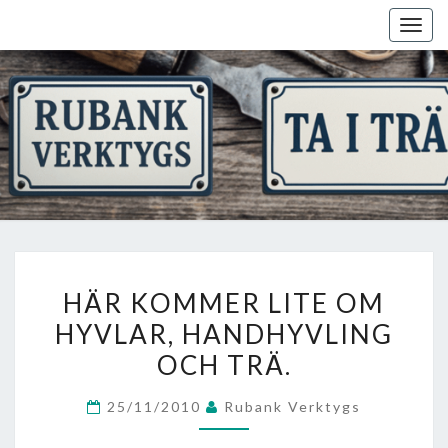
Skip
Togg
to
navig
content
HÄR
HÄR KOMMER LITE OM
KOMMER
HYVLAR, HANDHYVLING
LITE
OCH TRÄ.
OM
HYVLAR,
25/11/2010
Rubank Verktygs
HANDHYVLING
OCH