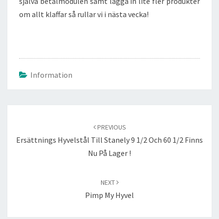
själva betalmodulen samt lägga in lite fler produkter
om allt klaffar så rullar vi i nästa vecka!
Information
Post
navigation
PREVIOUS
Ersättnings Hyvelstål Till Stanely 9 1/2 Och 60 1/2 Finns
Nu På Lager !
NEXT
Pimp My Hyvel