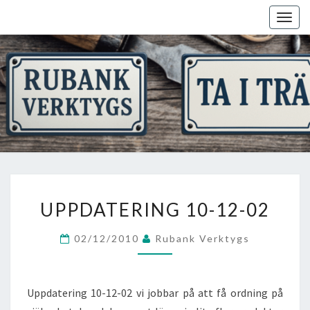
Skip
Togg
to
navig
content
UPPDATERING
UPPDATERING 10-12-02
10-
12-
02/12/2010
Rubank Verktygs
02
Uppdatering 10-12-02 vi jobbar på att få ordning på