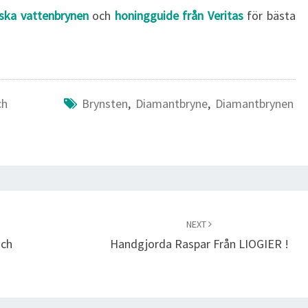
ska vattenbrynen
och
honingguide från Veritas
för bästa
ch
Brynsten
,
Diamantbryne
,
Diamantbrynen
NEXT
Och
Handgjorda Raspar Från LIOGIER !