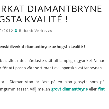
SVENSKTILLVERKAT
ERKAT DIAMANTBRYNE
DIAMANTBRYNE
GSTA KVALITÉ !
AV
HÖGSTA
KVALITÉ
02/2012
Rubank Verktygs
!
vensktillverkat diamantbryne av högsta kvalité !
stålet i det hårdaste stål till lämplig eggvinkel. Vi har
 för att passa vårt sortiment av Japanska vattenbrynen.
tyta. Diamantytan är fäst på en plan glasyta som på
umgummitassar. Välj mellan
grovt diamantbryne
eller
fint