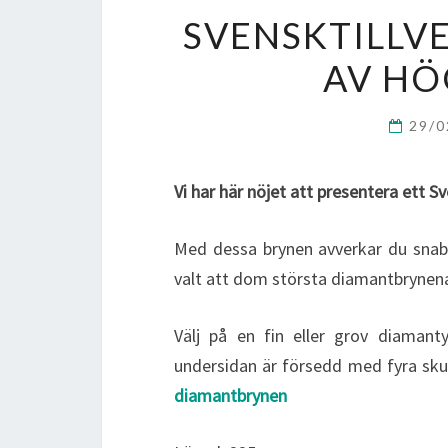
SVENSKTILLV
AV HÖ
29/
Vi har här nöjet att presentera ett S
Med dessa brynen avverkar du snabbt 
valt att dom största diamantbrynena
Välj på en fin eller grov diaman
undersidan är försedd med fyra sk
diamantbrynen