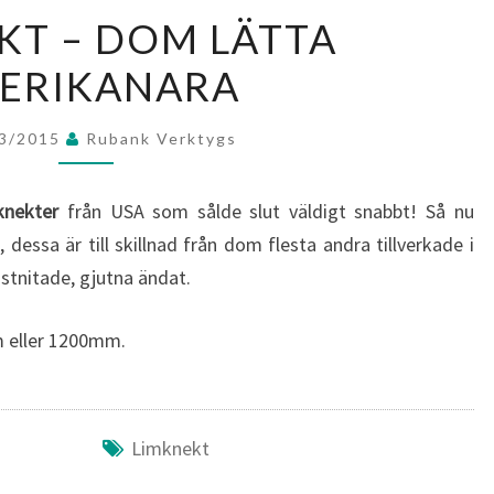
LIMKNEKT
KT – DOM LÄTTA
–
ERIKANARA
DOM
LÄTTA
AMERIKANARA
03/2015
Rubank Verktygs
knekter
från USA som sålde slut väldigt snabbt! Så nu
dessa är till skillnad från dom flesta andra tillverkade i
stnitade, gjutna ändat.
m eller 1200mm.
Limknekt