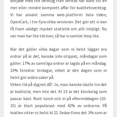
började med lite verktyg från Veritas har vuxit till en
mer eller mindre komplett affär för kvalitetsverktyg.
Vi har använt samma web-platform hela tiden,
OpenCart, i tre-fyra olika versioner. Det gör att vi kan
få fram väldigt mycket statistik om allt möjligt. Nu
när man har lite tid över, så har vi samlat ihop lite.
När det gäller vilka dagar som ni helst lägger era
ordrar på är det, kanske inte otippat, måndagar som
gäller. 17% av samtliga ordrar är lagda på en måndag.
10% föredrar lördagar, vilket är den dagen som ni
helst gör andra saker på.
Vilken tid på dygnet då? Jo, man kanske skulle tro det
är kvällstid, men inte det. Kl 13 är det klockslag som
passar bäst. Runt lunch och in på eftermiddagen (10-
15) är klart populärast med 42% av ordrarna. På
kvällen sitter ni helst kl 21. Sedan finns det 3% som är