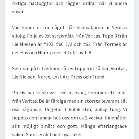
riktiga nattugglor och lägger ordrar när vi andra
sover.
Vad köper ni för något då? Storsäljaren är Veritas
slipjig. Följd av 3st strykmått från Veritas. Topp 3 från
Lie Nielsen är #102, #60 1/2 och #62. Från Tormek är
det Hus och Hem-paketet följt av T-8.
Ser man på tillverkare, så ser topp 5 ut så här; Veritas,
Lie Nielsen, Narex, Lost Art Press och Trend.
Precis när vi skriver texten ovan, kommer ett mail
från Veritas. De är färdiga med sin största leverans till
oss någonsin. Ungefär 1 kubik stor, 350kg tung. Vi
hoppas den landar hos oss om ca 2 veckor. Innehåller
allt möjligt smått och gott. Många efterlängtade
saker.. Samt en del helt nya saker..