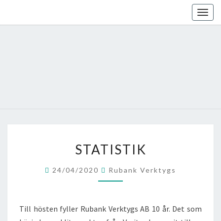
Skip
Togg
to
navig
content
STATISTIK
STATISTIK
24/04/2020
Rubank Verktygs
Till hösten fyller Rubank Verktygs AB 10 år. Det som