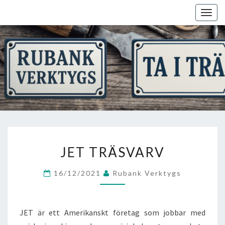
Skip
Togg
to
navig
content
JET
JET TRÄSVARV
TRÄSVARV
16/12/2021
Rubank Verktygs
JET är ett Amerikanskt företag som jobbar med