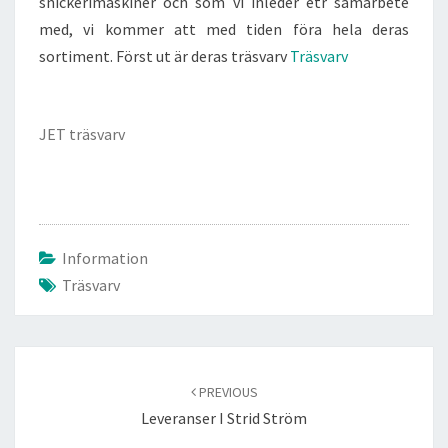
snickerimaskiner och som vi inleder etr samarbete
med, vi kommer att med tiden föra hela deras
sortiment. Först ut är deras träsvarv
Träsvarv
JET träsvarv
Information
Träsvarv
Post
navigation
PREVIOUS
Leveranser I Strid Ström