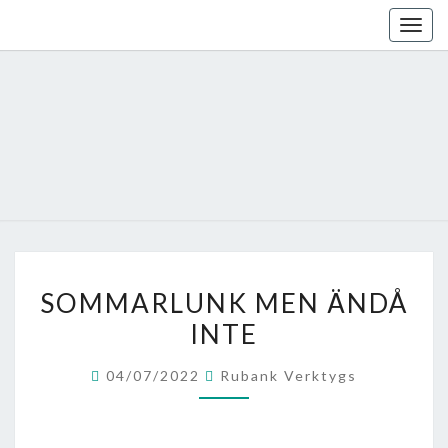
Skip
Togg
to
navig
content
SOMMARLUNK
SOMMARLUNK MEN ÄNDÅ
MEN
INTE
ÄNDÅ
INTE
04/07/2022
Rubank Verktygs