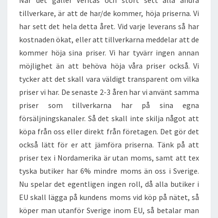
När det gäller Veritas och stort sett alla andra
tillverkare, är att de har/de kommer, höja priserna. Vi
har sett det hela detta året. Vid varje leverans så har
kostnaden ökat, eller att tillverkarna meddelar att de
kommer höja sina priser. Vi har tyvärr ingen annan
möjlighet än att behöva höja våra priser också. Vi
tycker att det skall vara väldigt transparent om vilka
priser vi har. De senaste 2-3 åren har vi använt samma
priser som tillverkarna har på sina egna
försäljningskanaler. Så det skall inte skilja något att
köpa från oss eller direkt från företagen. Det gör det
också lätt för er att jämföra priserna. Tänk på att
priser tex i Nordamerika är utan moms, samt att tex
tyska butiker har 6% mindre moms än oss i Sverige.
Nu spelar det egentligen ingen roll, då alla butiker i
EU skall lägga på kundens moms vid köp på nätet, så
köper man utanför Sverige inom EU, så betalar man