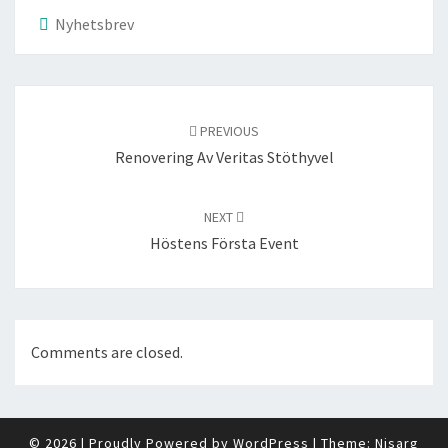
Nyhetsbrev
Post
navigation
PREVIOUS
Renovering Av Veritas Stöthyvel
NEXT
Höstens Första Event
Comments are closed.
© 2026
|
Proudly Powered by
WordPress
|
Theme:
Nisarg