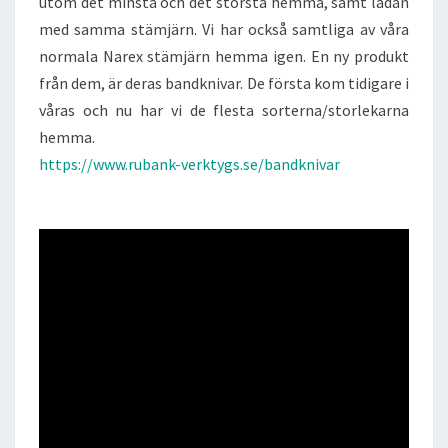
utom det minsta och det största hemma, samt lådan
med samma stämjärn. Vi har också samtliga av våra
normala Narex stämjärn hemma igen. En ny produkt
från dem, är deras bandknivar. De första kom tidigare i
våras och nu har vi de flesta sorterna/storlekarna
hemma.
https://www.rubank-verktygs.se/bandknivar