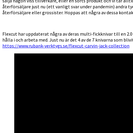
sälja någon viss tillverkare, eller en sorts produkt och vi tar all
återförsäljare just nu (ett vanligt svar under pandemin) andra tycke
återförsäljare eller grossister. Hoppas att några av dessa kontak
Flexcut har uppdaterat några av deras multi-fickknivar till en 2.
hålla i och arbeta med. Just nu är det 4 av de 7 knivarna som bli
https://www.rubank-verktygs.se/flexcut-carvin-jack-collection