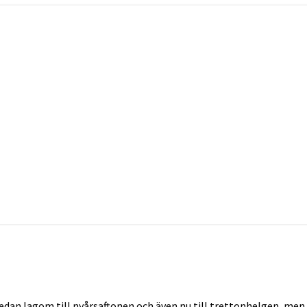
 sedan lagom till nyårsaftonen och även nu till trettonhelgen, me