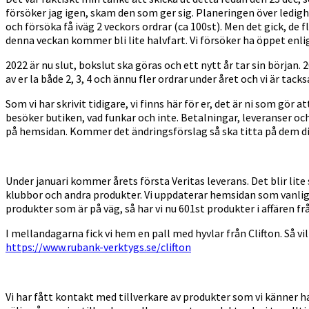
försöker jag igen, skam den som ger sig. Planeringen över ledighe
och försöka få iväg 2 veckors ordrar (ca 100st). Men det gick, de f
denna veckan kommer bli lite halvfart. Vi försöker ha öppet enli
2022 är nu slut, bokslut ska göras och ett nytt år tar sin början.
av er la både 2, 3, 4 och ännu fler ordrar under året och vi är tac
Som vi har skrivit tidigare, vi finns här för er, det är ni som gör a
besöker butiken, vad funkar och inte. Betalningar, leveranser och 
på hemsidan. Kommer det ändringsförslag så ska titta på dem dir
Under januari kommer årets första Veritas leverans. Det blir lite s
klubbor och andra produkter. Vi uppdaterar hemsidan som vanligt 
produkter som är på väg, så har vi nu 601st produkter i affären fr
I mellandagarna fick vi hem en pall med hyvlar från Clifton. Så vi
https://www.rubank-verktygs.se/clifton
Vi har fått kontakt med tillverkare av produkter som vi känner h