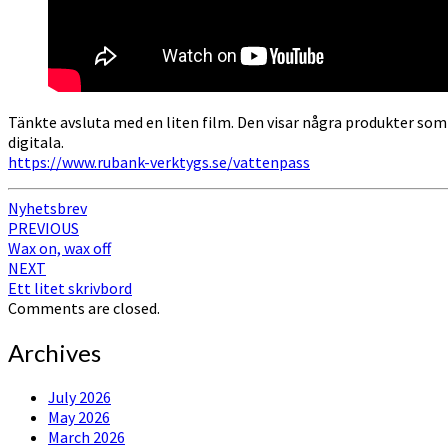
Tänkte avsluta med en liten film. Den visar några produkter som
digitala.
https://www.rubank-verktygs.se/vattenpass
Nyhetsbrev
Post
PREVIOUS
Wax on, wax off
navigation
NEXT
Ett litet skrivbord
Comments are closed.
Archives
July 2026
May 2026
March 2026