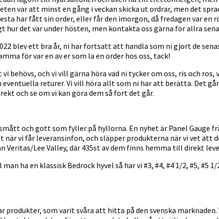
ten var att minst en gång i veckan skicka ut ordrar, men det sprac
lesta har fått sin order, eller får den imorgon, då fredagen var en r
gt hur det var under hösten, men kontakta oss gärna för allra sena
 2022 blev ett bra år, ni har fortsatt att handla som ni gjort de se
ksamma för var en av er som la en order hos oss, tack!
tt vi behövs, och vi vill gärna höra vad ni tycker om oss, ris och ros
eventuella returer. Vi vill höra allt som ni har att berätta. Det gå
ekt och se om vi kan göra dem så fort det går.
mått och gott som fyller på hyllorna. En nyhet är Panel Gauge från L
när vi får leveransinfon, och släpper produkterna när vi vet att 
ån Veritas/Lee Valley, där 435st av dem finns hemma till direkt lev
ll man ha en klassisk Bedrock hyvel så har vi #3, #4, #4 1/2, #5, #
ar produkter, som varit svåra att hitta på den svenska marknaden. 