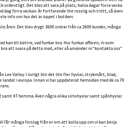
k ordentligt. Det blev att vara på plats, halva dagar förra vecka
öd dag förra veckan. Är fortfarande lite rosslig och trött, så även
ste info om hur det är öppet i butiken.
naste åren. Det blev drygt 3600 ordrar från ca 2600 kunder, många
, vad kan bli bättre, vad funkar bra. Hur funkar affären, ni som
r bra att svara på detta mail, eller så använder ni “kontakta oss”
ee Valley. I övrigt blir det lite fler hyvlar, strykmått, blad,
de landat i europa. Innan vi har uppdaterat hemsidan med de ca 70
erans.
5 1/2 samt #7 hemma. Även några olika simshyvlar samt spånhyvlar.
Vi får många förslag från er om att kolla upp om vi kan börja