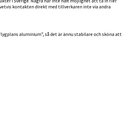
kter i Sverige. Några har inte haft möjlighet att ta in fler
 givetvis kontakten direkt med tillverkaren inte via andra
“flygplans aluminium”, så det är ännu stabilare och sköna att