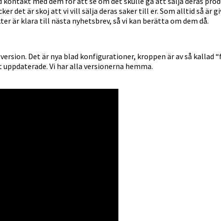
tid kontakt med dem för att se om det skulle gå att sälja deras produ
r det är skoj att vi vill sälja deras saker till er. Som alltid så är
ter är klara till nästa nyhetsbrev, så vi kan berätta om dem då.
0 version. Det är nya blad konfigurationer, kroppen är av så kallad 
vit uppdaterade. Vi har alla versionerna hemma.