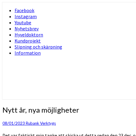
Skip
Facebook
to
Instagram
content
Youtube
Nyhetsbrev
Hyveldoktorn
Kundprojekt
Slipning och skärpning
Information
Nytt
Nytt år, nya möjligheter
år,
nya
08/01/2023
Rubank Verktygs
möjligheter
Det var faktiskt min tanke att skicka ut detta redan den 23 dec,