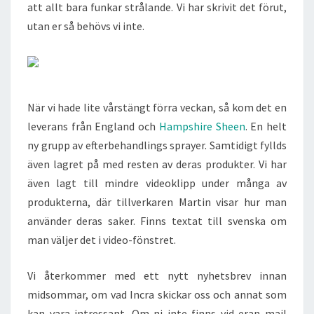
att allt bara funkar strålande. Vi har skrivit det förut,
utan er så behövs vi inte.
När vi hade lite vårstängt förra veckan, så kom det en
leverans från England och
Hampshire Sheen
. En helt
ny grupp av efterbehandlings sprayer. Samtidigt fyllds
även lagret på med resten av deras produkter. Vi har
även lagt till mindre videoklipp under många av
produkterna, där tillverkaren Martin visar hur man
använder deras saker. Finns textat till svenska om
man väljer det i video-fönstret.
Vi återkommer med ett nytt nyhetsbrev innan
midsommar, om vad Incra skickar oss och annat som
kan vara intressant. Om ni inte finns vid eran mail