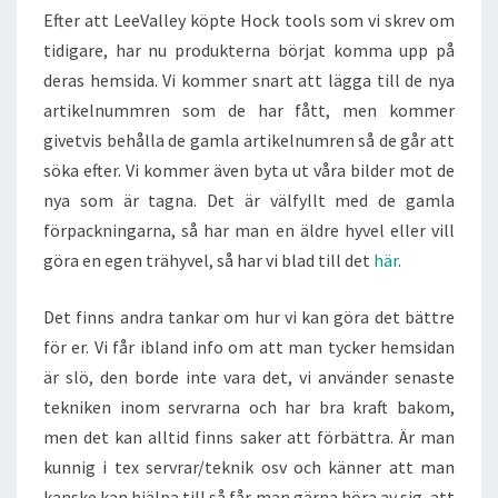
Efter att LeeValley köpte Hock tools som vi skrev om
tidigare, har nu produkterna börjat komma upp på
deras hemsida. Vi kommer snart att lägga till de nya
artikelnummren som de har fått, men kommer
givetvis behålla de gamla artikelnumren så de går att
söka efter. Vi kommer även byta ut våra bilder mot de
nya som är tagna. Det är välfyllt med de gamla
förpackningarna, så har man en äldre hyvel eller vill
göra en egen trähyvel, så har vi blad till det
här
.
Det finns andra tankar om hur vi kan göra det bättre
för er. Vi får ibland info om att man tycker hemsidan
är slö, den borde inte vara det, vi använder senaste
tekniken inom servrarna och har bra kraft bakom,
men det kan alltid finns saker att förbättra. Är man
kunnig i tex servrar/teknik osv och känner att man
kanske kan hjälpa till så får man gärna höra av sig, att