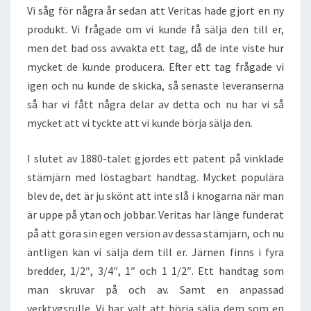
Vi såg för några år sedan att Veritas hade gjort en ny
produkt. Vi frågade om vi kunde få sälja den till er,
men det bad oss avvakta ett tag, då de inte viste hur
mycket de kunde producera. Efter ett tag frågade vi
igen och nu kunde de skicka, så senaste leveranserna
så har vi fått några delar av detta och nu har vi så
mycket att vi tyckte att vi kunde börja sälja den.
I slutet av 1880-talet gjordes ett patent på vinklade
stämjärn med löstagbart handtag. Mycket populära
blev de, det är ju skönt att inte slå i knogarna när man
är uppe på ytan och jobbar. Veritas har länge funderat
på att göra sin egen version av dessa stämjärn, och nu
äntligen kan vi sälja dem till er. Järnen finns i fyra
bredder, 1/2″, 3/4″, 1″ och 1 1/2″. Ett handtag som
man skruvar på och av. Samt en anpassad
verktygsrulle. Vi har valt att börja sälja dem som en