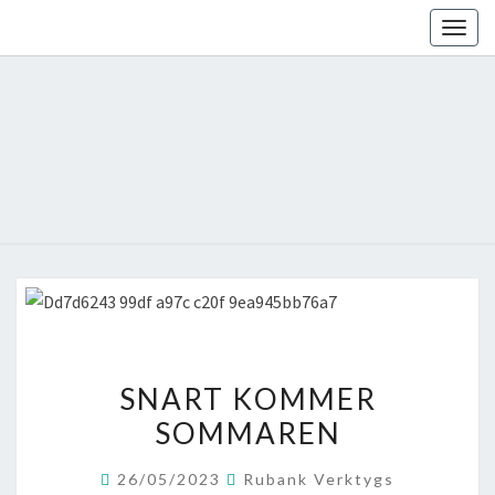
Skip
Togg
to
navig
content
SNART
SNART KOMMER
KOMMER
SOMMAREN
SOMMAREN
26/05/2023
Rubank Verktygs