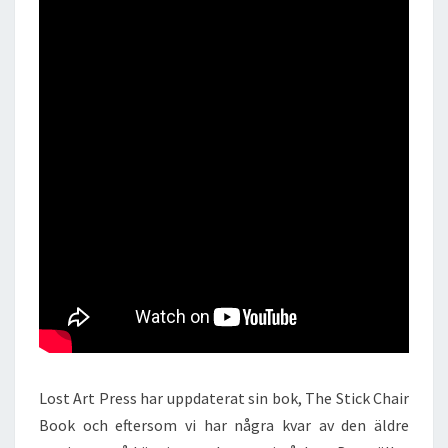
Lost Art Press har uppdaterat sin bok, The Stick Chair
Book och eftersom vi har några kvar av den äldre