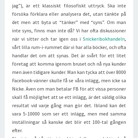
DÅ?
jag”), är ett klassiskt filosofiskt uttryck. Ska inte
försöka förklara eller analysera det, utan tänkte på
det men att byta ut “tänker” med “syns”. Om man
inte syns, finns man inte då? Vi har ofta diskussioner
när vi sitter och tar igen oss i
Snickeribokhandeln
,
vårt lilla rum-i-rummet där vi har alla böcker, och ofta
handlar det om att synas. Det är svårt för ett litet
företag att komma igenom bruset och nå nya kunder
men även tidigare kunder. Man kan tycka att över 8000
Facebook-vänner skulle få se våra inlägg, men icke sa
Nicke. Även om man betalar FB för att vissa personer
skall få möjlighet att se ett inlägg, är det väldig olika
resultat vid varje gång man gör det. Ibland kan det
vara 5-10000 som ser ett inlägg, men med samma
inställningar så kanske det blir ett 100-tal gången
efter.