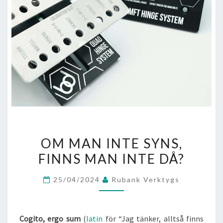
OM
OM MAN INTE SYNS,
MAN
FINNS MAN INTE DÅ?
INTE
SYNS,
25/04/2024
Rubank Verktygs
FINNS
MAN
INTE
Cogito, ergo sum
(
latin
för “Jag tänker, alltså finns