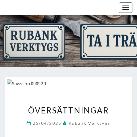
Skip
Togg
to
navig
content
ÖVERSÄTTNINGAR
ÖVERSÄTTNINGAR
25/04/2025
Rubank Verktygs