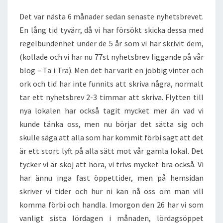
Det var nästa 6 månader sedan senaste nyhetsbrevet.
En lång tid tyvärr, då vi har försökt skicka dessa med
regelbundenhet under de 5 år som vi har skrivit dem,
(kollade och vi har nu 77st nyhetsbrev liggande på vår
blog – Ta i Trä). Men det har varit en jobbig vinter och
ork och tid har inte funnits att skriva några, normalt
tar ett nyhetsbrev 2-3 timmar att skriva. Flytten till
nya lokalen har också tagit mycket mer än vad vi
kunde tänka oss, men nu börjar det sätta sig och
skulle säga att alla som har kommit förbi sagt att det
är ett stort lyft på alla sätt mot vår gamla lokal. Det
tycker vi är skoj att höra, vi trivs mycket bra också. Vi
har ännu inga fast öppettider, men på hemsidan
skriver vi tider och hur ni kan nå oss om man vill
komma förbi och handla. Imorgon den 26 har vi som
vanligt sista lördagen i månaden, lördagsöppet