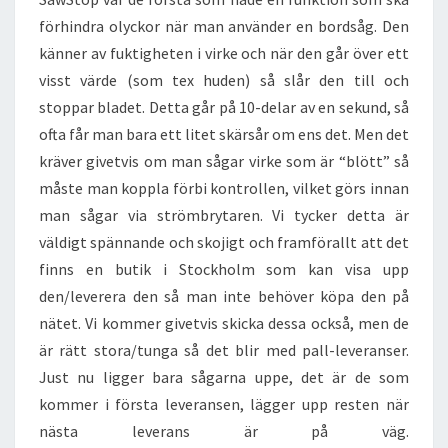
förhindra olyckor när man använder en bordsåg. Den
känner av fuktigheten i virke och när den går över ett
visst värde (som tex huden) så slår den till och
stoppar bladet. Detta går på 10-delar av en sekund, så
ofta får man bara ett litet skärsår om ens det. Men det
kräver givetvis om man sågar virke som är “blött” så
måste man koppla förbi kontrollen, vilket görs innan
man sågar via strömbrytaren. Vi tycker detta är
väldigt spännande och skojigt och framförallt att det
finns en butik i Stockholm som kan visa upp
den/leverera den så man inte behöver köpa den på
nätet. Vi kommer givetvis skicka dessa också, men de
är rätt stora/tunga så det blir med pall-leveranser.
Just nu ligger bara sågarna uppe, det är de som
kommer i första leveransen, lägger upp resten när
nästa leverans är på väg.