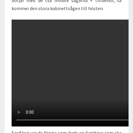
börjar med de två mindre sågarna + tillbehör, så
kommer den stora kabinettsågen till hösten.
SawStop var de första som hade en funktion som ska