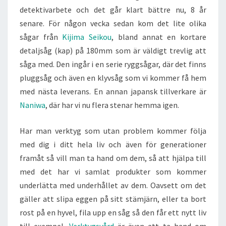
detektivarbete och det går klart bättre nu, 8 år
senare. För någon vecka sedan kom det lite olika
sågar från
Kijima Seikou
, bland annat en kortare
detaljsåg (kap) på 180mm som är väldigt trevlig att
såga med. Den ingår i en serie ryggsågar, där det finns
pluggsåg och även en klyvsåg som vi kommer få hem
med nästa leverans. En annan japansk tillverkare är
Naniwa
, där har vi nu flera stenar hemma igen.
Har man verktyg som utan problem kommer följa
med dig i ditt hela liv och även för generationer
framåt så vill man ta hand om dem, så att hjälpa till
med det har vi samlat produkter som kommer
underlätta med underhållet av dem. Oavsett om det
gäller att slipa eggen på sitt stämjärn, eller ta bort
rost på en hyvel, fila upp en såg så den får ett nytt liv