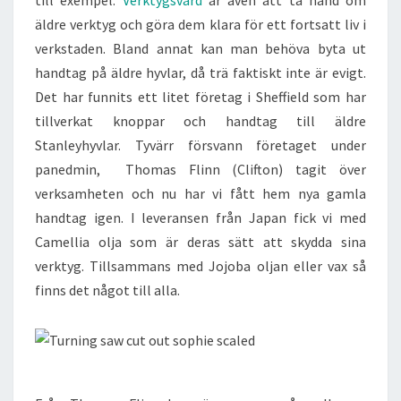
till exempel.
Verktygsvård
är även att ta hand om
äldre verktyg och göra dem klara för ett fortsatt liv i
verkstaden. Bland annat kan man behöva byta ut
handtag på äldre hyvlar, då trä faktiskt inte är evigt.
Det har funnits ett litet företag i Sheffield som har
tillverkat knoppar och handtag till äldre
Stanleyhyvlar. Tyvärr försvann företaget under
panedmin, Thomas Flinn (Clifton) tagit över
verksamheten och nu har vi fått hem nya gamla
handtag igen. I leveransen från Japan fick vi med
Camellia olja som är deras sätt att skydda sina
verktyg. Tillsammans med Jojoba oljan eller vax så
finns det något till alla.