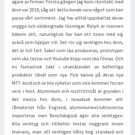
ägare av firman. Första gången jag kom i kontakt med
dom var 2019, såg att detta kunde vara något som kan
passa vårt sortiment. Jag har alltid uppskattat deras
snygga och väldesignade lösningar. Ralph är mannen
bakom allt, naturligtvis har han ett team med sig
också som hjälper till. Det rör sig verkligen hos dom,
det är full fart. Saker som ska produceras, prototyper
som ska testas och Youtube klipp som ska filmas. Och
en fantastisk takt i utvecklandet av befintliga
produkter likväl som nya. Fick känna på deras nya
MFT-bord och se lite nyheter som inte kommer förrän
sent i höst. Aluminium och rostfrittstål är grunden i
det mesta hos dom, i huvudsak kommer allt
råmaterial från England, aluminiumextruktionerna
importeras men Benchdogsuk äger alla verktygen.
Alla verktyg och tillbehör testas noggrant innan
leverans, man vill verkligen hålla hög standard och