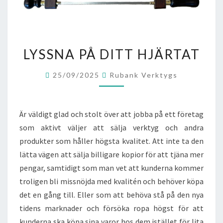
LYSSNA
LYSSNA PÅ DITT HJÄRTAT
PÅ
DITT
25/09/2025
Rubank Verktygs
HJÄRTAT
Är väldigt glad och stolt över att jobba på ett företag
som aktivt väljer att sälja verktyg och andra
produkter som håller högsta kvalitet. Att inte ta den
lätta vägen att sälja billigare kopior för att tjäna mer
pengar, samtidigt som man vet att kunderna kommer
troligen bli missnöjda med kvalitén och behöver köpa
det en gång till. Eller som att behöva stå på den nya
tidens marknader och försöka ropa högst för att
kunderna ska köpa sina varor hos dem istället för lita