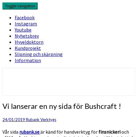
Skip
Toggle navigation
to
content
Facebook
Instagram
Youtube
Nyhetsbrev
Hyveldoktorn
Kundprojekt
Slipning och skärpning
Information
Vi
Vi lanserar en ny sida för Bushcraft !
lanserar
en
24/01/2019
Rubank Verktygs
ny
sida
Vår sida
rubank.se
är känd för handverktyg för
finsnickeri
och
för