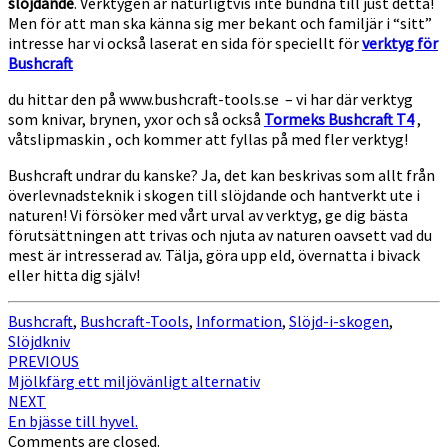
slöjdande
. Verktygen är naturligtvis inte bundna till just detta!
Bushcraft
Men för att man ska känna sig mer bekant och familjär i “sitt”
!
intresse har vi också laserat en sida för speciellt för
verktyg för
Bushcraft
du hittar den på www.bushcraft-tools.se – vi har där verktyg
som knivar, brynen, yxor och så också
Tormeks Bushcraft T4
,
våtslipmaskin , och kommer att fyllas på med fler verktyg!
Bushcraft undrar du kanske? Ja, det kan beskrivas som allt från
överlevnadsteknik i skogen till slöjdande och hantverkt ute i
naturen! Vi försöker med vårt urval av verktyg, ge dig bästa
förutsättningen att trivas och njuta av naturen oavsett vad du
mest är intresserad av. Tälja, göra upp eld, övernatta i bivack
eller hitta dig själv!
Bushcraft
,
Bushcraft-Tools
,
Information
,
Slöjd-i-skogen
,
Slöjdkniv
Post
PREVIOUS
Mjölkfärg ett miljövänligt alternativ
navigation
NEXT
En bjässe till hyvel.
Comments are closed.