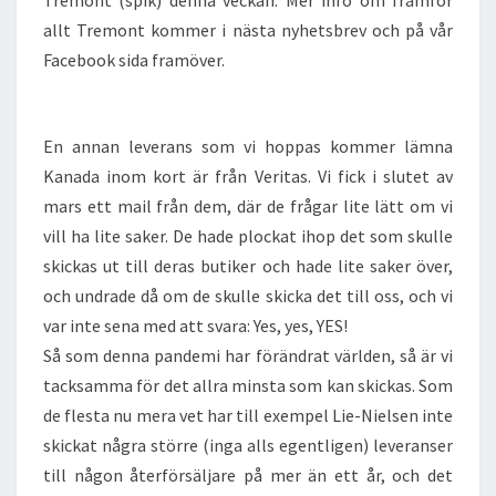
Tremont (spik) denna veckan. Mer info om framför
allt Tremont kommer i nästa nyhetsbrev och på vår
Facebook sida framöver.
En annan leverans som vi hoppas kommer lämna
Kanada inom kort är från Veritas. Vi fick i slutet av
mars ett mail från dem, där de frågar lite lätt om vi
vill ha lite saker. De hade plockat ihop det som skulle
skickas ut till deras butiker och hade lite saker över,
och undrade då om de skulle skicka det till oss, och vi
var inte sena med att svara: Yes, yes, YES!
Så som denna pandemi har förändrat världen, så är vi
tacksamma för det allra minsta som kan skickas. Som
de flesta nu mera vet har till exempel Lie-Nielsen inte
skickat några större (inga alls egentligen) leveranser
till någon återförsäljare på mer än ett år, och det