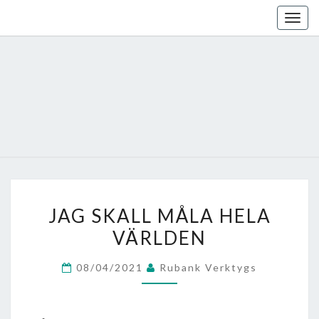
Skip
Togg
to
navig
content
JAG
JAG SKALL MÅLA HELA
SKALL
VÄRLDEN
MÅLA
HELA
08/04/2021
Rubank Verktygs
VÄRLDEN