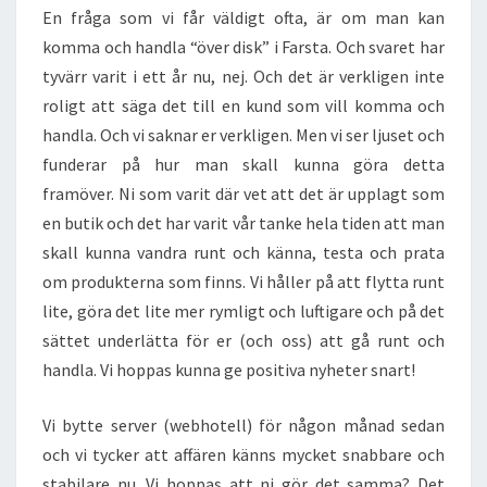
En fråga som vi får väldigt ofta, är om man kan
komma och handla “över disk” i Farsta. Och svaret har
tyvärr varit i ett år nu, nej. Och det är verkligen inte
roligt att säga det till en kund som vill komma och
handla. Och vi saknar er verkligen. Men vi ser ljuset och
funderar på hur man skall kunna göra detta
framöver. Ni som varit där vet att det är upplagt som
en butik och det har varit vår tanke hela tiden att man
skall kunna vandra runt och känna, testa och prata
om produkterna som finns. Vi håller på att flytta runt
lite, göra det lite mer rymligt och luftigare och på det
sättet underlätta för er (och oss) att gå runt och
handla. Vi hoppas kunna ge positiva nyheter snart!
Vi bytte server (webhotell) för någon månad sedan
och vi tycker att affären känns mycket snabbare och
stabilare nu. Vi hoppas att ni gör det samma? Det