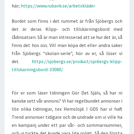
här;
https://www.rubank.se/arbetskläder
Bordet som finns i det rummet är från Sjöbergs och
det är deras Klipp- och tillskärningsbord med
lådinsatsen. Så är man intresserad att se hur det är, så
finns det hos oss. Vill man köpa det eller andra saker
från Sjöbergs “skolan-serie”, hör av er, så löser vi
det.
https://sjobergs.se/product/sjobergs-klipp-
tillskarningsbord-33080/
För er som läser tidningen Gör Det Själv, så har ni
kanske sett vår annons? Vi har regelbundet annonser i
lite olika tidningar, tex Hemslöjd. I GDS har vi haft
Trend annonser tidigare och de undrade om vi ville ha
en kampanj under ett par vår- och sommarnummer,
och vi tyckte det kunde vara lite roligt. Så den första