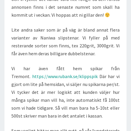
annonsen finns i det senaste numret som skall ha
kommit ut i veckan. Vi hoppas att ni gillar den!
Lite andra saker som är på väg är bland annat flera
varianter av Naniwa slipstenar. Vi fyller på med
resterande sorter som finns, tex 220grit, 3000grit. Vi
får även hem deras billigare dubbelstenar.
Vi har även fått hem spikar från
Tremont.
https://www.rubank.se/klippspik
Där har vi
gjort om lite på hemsidan, vi säljer nu spikarna per/st.
Vi tycker det är mer logiskt att kunden väljer hur
många spikar man vill ha, inte automatiskt få 100st
som vi hade tidigare. Så vill man bara ha 5-10st eller
500st skriver man bara in det antalet i kassan.
Som vanligt hittar man allt nytt, på vår “uppdaterade