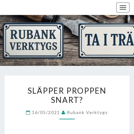
Skip
Togg
to
navig
content
SLÄPPER
SLÄPPER PROPPEN
PROPPEN
SNART?
SNART?
16/05/2021
Rubank Verktygs