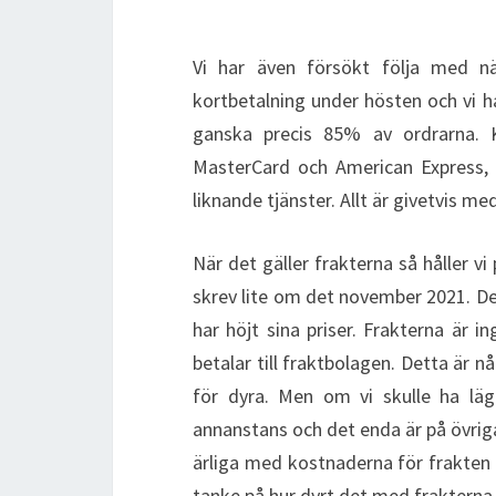
Vi har även försökt följa med när
kortbetalning under hösten och vi h
ganska precis 85% av ordrarna. Ko
MasterCard och American Express, 
liknande tjänster. Allt är givetvis m
När det gäller frakterna så håller vi 
skrev lite om det november 2021. De
har höjt sina priser. Frakterna är in
betalar till fraktbolagen. Detta är 
för dyra. Men om vi skulle ha läg
annanstans och det enda är på övriga 
ärliga med kostnaderna för frakten 
tanke på hur dyrt det med frakterna 