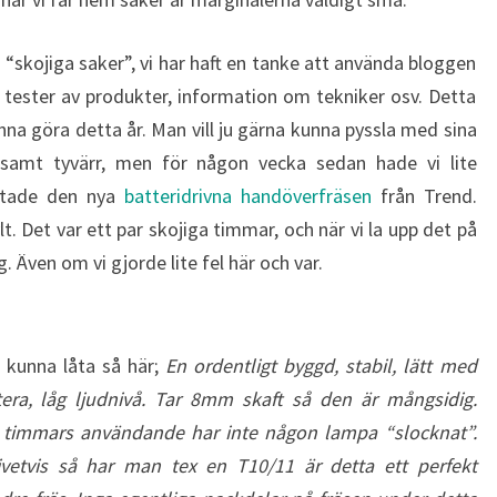
ra “skojiga saker”, vi har haft en tanke att använda bloggen
, tester av produkter, information om tekniker osv. Detta
na göra detta år. Man vill ju gärna kunna pyssla med sina
rsamt tyvärr, men för någon vecka sedan hade vi lite
estade den nya
batteridrivna handöverfräsen
från Trend.
. Det var ett par skojiga timmar, och när vi la upp det på
 Även om vi gjorde lite fel här och var.
e kunna låta så här;
En ordentligt byggd, stabil, lätt med
ntera, låg ljudnivå. Tar 8mm skaft så den är mångsidig.
ra timmars användande har inte någon lampa “slocknat”.
givetvis så har man tex en T10/11 är detta ett perfekt