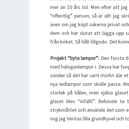
mer än 10 års tid. Men efter att ja
“offentlig” person, så är allt jag 
även om jag köpt sakerna privat och 
dem och har slutat att lägga upp sa
från köket. Så håll tillgodo. Det k
Projekt “byta lampor”:
Den första d
med halogenlampor i. Dessa har fung
sönder så det har varit mörkt där ett
nya ledlampor som skulle passa. M
storlek på hålen, men själva glaset
glaset blev “infällt”. Behövde t
strykmåttet och använde det som en c
tog jag Veritas lilla grundhyvel och to