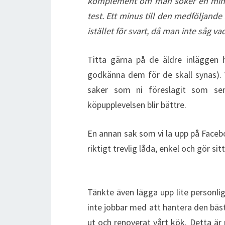
komplement om man söker en mindre
test. Ett minus till den medföljande
istället för svart, då man inte såg v
Titta gärna på de äldre inläggen 
godkänna dem för de skall synas). 
saker som ni föreslagit som sen
köpupplevelsen blir bättre.
En annan sak som vi la upp på Faceb
riktigt trevlig låda, enkel och gör si
Tänkte även lägga upp lite personli
inte jobbar med att hantera den bästa
ut och renoverat vårt kök. Detta ä