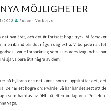
NYTT
 NYA MÖJLIGHETER
ÅR
–
01/2022
Rubank Verktygs
NYA
MÖJLIGHETER
 det nya året, och det är fortsatt högt tryck. Vi försöker
, men ibland blir det någon dag extra. Vi började i slutet
godsak i varje förpackning som skickades iväg, och vi har
r vi själva bara ätit några av dem.
aker på hyllorna och det känns som ni uppskattar det, det
ra. De har ett högre ordervärde. Så här har det sett att de
ll vagn som hämtas av DHL på eftermiddagarna. PostNord
enna vagn.