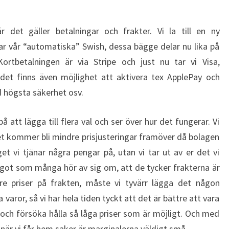
 det gäller betalningar och frakter. Vi la till en ny
ar vår “automatiska” Swish, dessa bägge delar nu lika på
rtbetalningen är via Stripe och just nu tar vi Visa,
det finns även möjlighet att aktivera tex ApplePay och
ed högsta säkerhet osv.
på att lägga till flera val och ser över hur det fungerar. Vi
t kommer bli mindre prisjusteringar framöver då bolagen
get vi tjänar några pengar på, utan vi tar ut av er det vi
något som många hör av sig om, att de tycker frakterna är
re priser på frakten, måste vi tyvärr lägga det någon
varor, så vi har hela tiden tyckt att det är bättre att vara
och försöka hålla så låga priser som är möjligt. Och med
när vi får hem saker är marginalerna väldigt små.