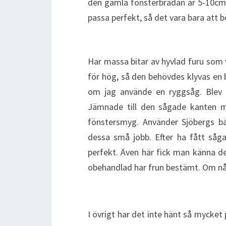
den gamla fönsterbrädan är 5-10cm l
passa perfekt, så det vara bara att bö
Har massa bitar av hyvlad furu som v
för hög, så den behövdes klyvas en 
om jag använde en ryggsåg. Blev en
Jämnade till den sågade kanten med
fönstersmyg. Använder Sjöbergs bä
dessa små jobb. Efter ha fått såga
perfekt. Även här fick man känna de
obehandlad har frun bestämt. Om nå
I övrigt har det inte hänt så mycket p