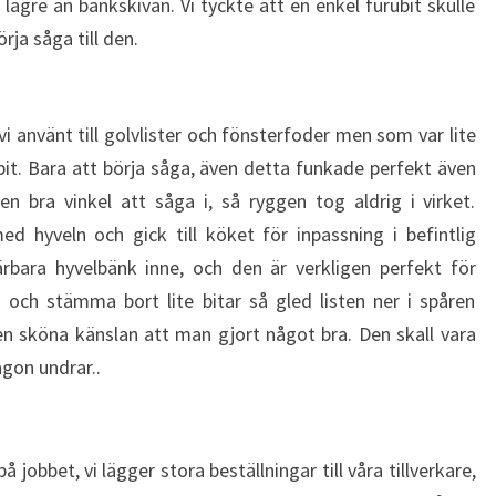
ägre än bänkskivan. Vi tyckte att en enkel furubit skulle
rja såga till den.
i använt till golvlister och fönsterfoder men som var lite
bit. Bara att börja såga, även detta funkade perfekt även
 bra vinkel att såga i, så ryggen tog aldrig i virket.
 hyveln och gick till köket för inpassning i befintlig
rbara hyvelbänk inne, och den är verkligen perfekt för
 och stämma bort lite bitar så gled listen ner i spåren
n sköna känslan att man gjort något bra. Den skall vara
gon undrar..
å jobbet, vi lägger stora beställningar till våra tillverkare,