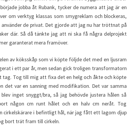
g började jobba åt Rubank, tycker de numera att jag är en
skriver om verktyg klassas som smygreklam och blockeras,
använder de privat. Det gjorde att jag nu har tröttnat på
ker där. Så då tänkte jag att ni ska få några delprojekt
ommer garanterat mera framöver.
elen av köksskåp som vi köpte följde det med en ljusram
erat i ett par år, men sedan gick troligen transformatorn
 tag. Tog till mig att fixa det en helg och åkte och köpte
en det var en sanning med modifikation. Det var samma
 blev inget snyggt/bra, så jag behövde justera hålen så
a bort någon cm runt hålet och en halv cm neråt. Tog
irkelskärare i befintligt hål, när jag fått ett lagom djup
g bort trät fram till cirkeln.