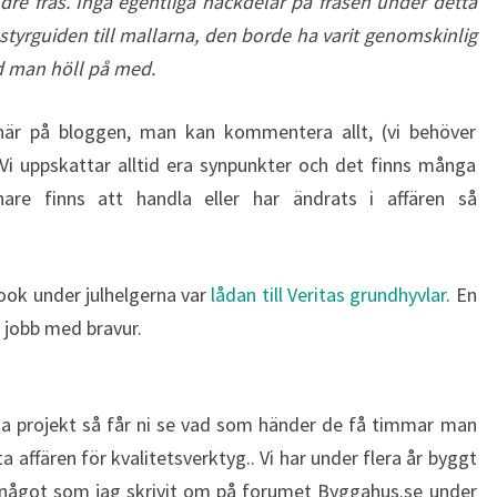
 fräs. Inga egentliga nackdelar på fräsen under detta
 styrguiden till mallarna, den borde ha varit genomskinlig
ad man höll på med.
här på bloggen, man kan kommentera allt, (vi behöver
Vi uppskattar alltid era synpunkter och det finns många
are finns att handla eller har ändrats i affären så
ook under julhelgerna var
lådan till Veritas grundhyvlar
. En
tt jobb med bravur.
ga projekt så får ni se vad som händer de få timmar man
 affären för kvalitetsverktyg.. Vi har under flera år byggt
r något som jag skrivit om på forumet Byggahus.se under