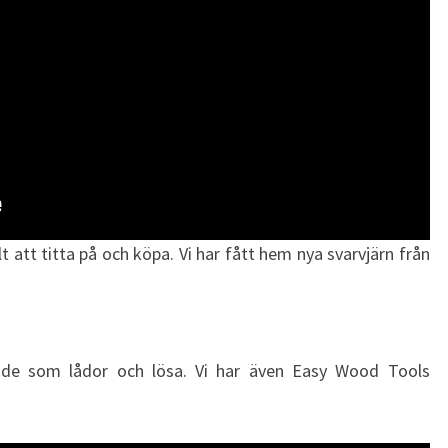
lt att titta på och köpa. Vi har fått hem nya svarvjärn från
.
både som lådor och lösa. Vi har även Easy Wood Tools