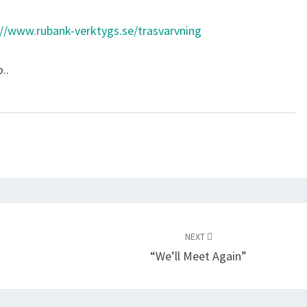
://www.rubank-verktygs.se/trasvarvning
..
NEXT
“We’ll Meet Again”