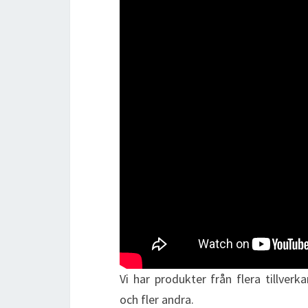
Vi har produkter från flera tillve
och fler andra.