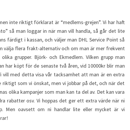
n inte riktigt förklarat är “medlems-grejen”. Vi har haft
o” så man loggar in när man vill handla, så går det lite
nns färdigt i kassan, och väljer man DHL Service Point så
även välja flera frakt-alternativ och om man är mer frekvent
å olika grupper. Björk- och Ekmedlem. Vilken grupp man
 har köpt för de senaste två åren, vid 10000kr blir man
Vi vill med detta visa vår tacksamhet att man är en extra
 riktigt som vi önskat, men vi jobbar på det, och när det
nas olika kampanjer som man kan ta del av. Det kan vara
dra rabatter osv. Vi hoppas det ger ett extra värde när ni
p. Men oavsett om ni handlar lite eller mycket är vi
rar!