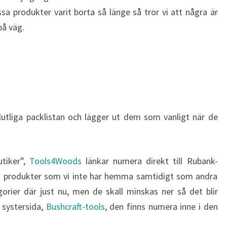
ssa produkter varit borta så länge så tror vi att några är
på väg.
lutliga packlistan och lägger ut dem som vanligt när de
utiker”,
Tools4Woods
länkar numera direkt till Rubank-
 produkter som vi inte har hemma samtidigt som andra
orier där just nu, men de skall minskas ner så det blir
 systersida,
Bushcraft-tools
, den finns numera inne i den