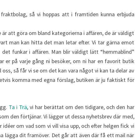
fraktbolag, så vi hoppas att i framtiden kunna erbjuda
är att göra om bland kategorierna i affären, de är väldigt
vart man kan hitta det man letar efter. Vi tar gärna emot
t det funkar i affären. Man blir väldigt lätt “hemmablind”
r er på varje gång ni besöker, om ni har en favorit butik
l oss, så får vi se om det kan vara något vi kan ta delar av
ivetvis komma med egna förslag, butiken är ju faktiskt för
ogg.
Ta i Trä
, vi har berättat om den tidigare, och den har
om den förtjänar. Vi lägger ut dessa nyhetsbrev där med,
 idéer om vad som vi vill visa upp, och efter helgen fick vi
a lägga dit framöver. Det går att även där få ett mail när