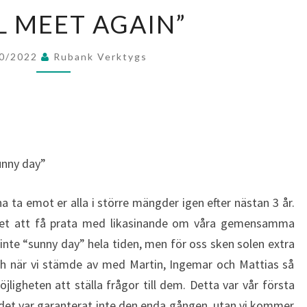
“WE’LL
L MEET AGAIN”
MEET
AGAIN”
10/2022
Rubank Verktygs
unny day”
a ta emot er alla i större mängder igen efter nästan 3 år.
cket att få prata med likasinande om våra gemensamma
 inte “sunny day” hela tiden, men för oss sken solen extra
h när vi stämde av med Martin, Ingemar och Mattias så
öjligheten att ställa frågor till dem. Detta var vår första
 det var garanterat inte den enda gången, utan vi kommer