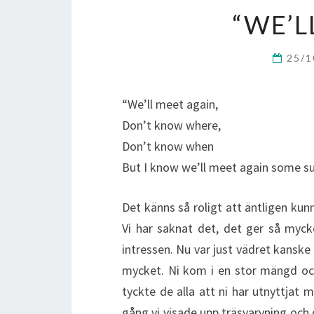
“WE’L
25/
“We’ll meet again,
Don’t know where,
Don’t know when
But I know we’ll meet again some s
Det känns så roligt att äntligen kunn
Vi har saknat det, det ger så my
intressen. Nu var just vädret kanske
mycket. Ni kom i en stor mängd oc
tyckte de alla att ni har utnyttjat m
gång vi visade upp träsvarvning och