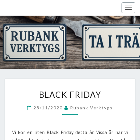
Skip
Togg
to
navig
content
BLACK
BLACK FRIDAY
FRIDAY
28/11/2020
Rubank Verktygs
Vi kör en liten Black Friday detta år. Vissa år har vi